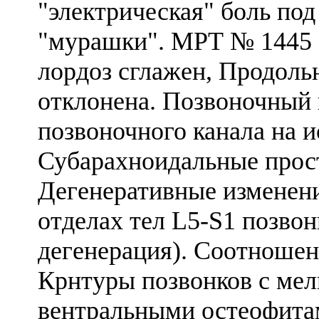
"электрическая" боль по
"мурашки". МРТ № 1445 о
лордоз сглажен, Продоль
отклонена. Позвоночный 
позвоночного канала на 
Субарахноидальные прос
Дегенеративные изменен
отделах тел L5-S1 позво
дегенерация). Соотношен
Крнтуры позвонков с ме
вентральными остеофита