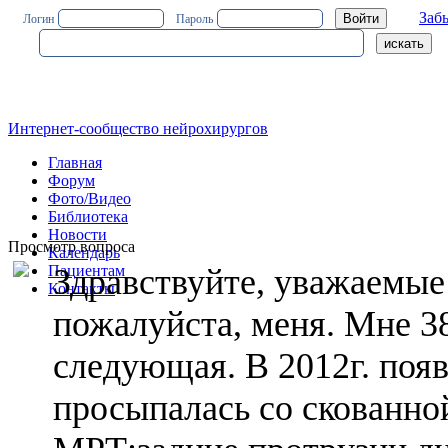
Заб
Логин
Пароль
Интернет-сообщество нейрохирургов
Главная
Форум
Фото/Видео
Библиотека
Новости
Просмотр вопроса
Календарь
Пациентам
Здравствуйте, уважаемые
Контакты
пожалуйста, меня. Мне 3
следующая. В 2012г. поя
просыпалась со скованно