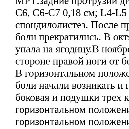
МРТ:задние протрузии ди
С6, С6-С7 0,18 см; L4-L5 
спондилолистез. После п
боли прекратились. В окт
упала на ягодицу.В ноябр
стороне правой ноги от б
В горизонтальном положе
боли начали возникать и 
боковая и подушки трех 
горизонтальном положени
горизонтальном положени