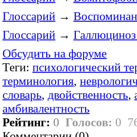
Глоссарий
→
Воспоминан
Глоссарий
→
Галлюциноз
Обсудить на форуме
Теги:
психологический т
терминология
,
неврологич
словарь
,
двойственность
,
амбивалентность
Рейтинг:
0
Голосов:
0
7
Комментарии (
0
)