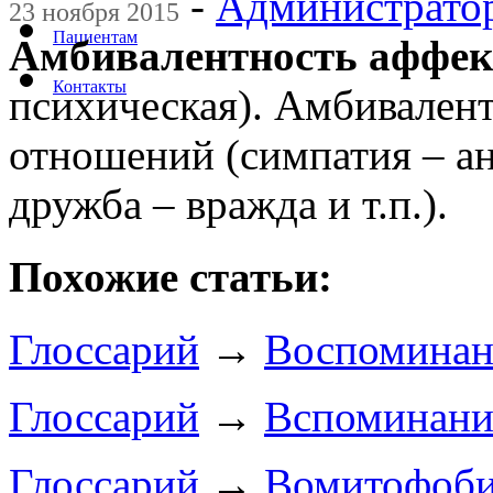
-
Администрато
23 ноября 2015
Пациентам
Амбивалентность аффек
Контакты
психическая). Амбивален
отношений (симпатия – ан
дружба – вражда и т.п.).
Похожие статьи:
Глоссарий
→
Воспоминан
Глоссарий
→
Вспоминани
Глоссарий
→
Вомитофоб