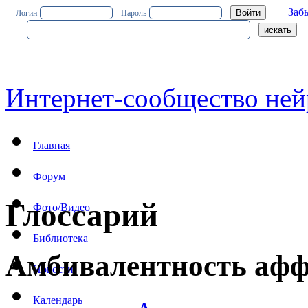
Заб
Логин
Пароль
Интернет-сообщество ней
Главная
Форум
Глоссарий
Фото/Видео
Библиотека
Амбивалентность аф
Новости
Календарь