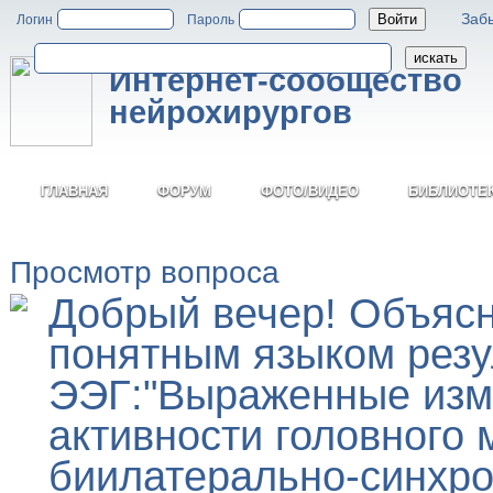
Заб
Логин
Пароль
Интернет-сообщество
нейрохирургов
ГЛАВНАЯ
ФОРУМ
ФОТО/ВИДЕО
БИБЛИОТЕ
Просмотр вопроса
Добрый вечер! Объясн
понятным языком резу
ЭЭГ:"Выраженные изм
активности головного
биилатерально-синхро