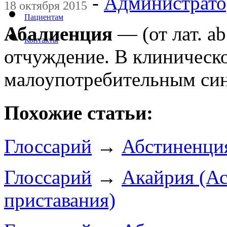
-
Администрато
18 октября 2015
Пациентам
Абалиенция
— (от лат. a
Контакты
отчуждение. В клиническ
малоупотребительным си
Похожие статьи:
Глоссарий
→
Абстиненци
Глоссарий
→
Акайрия (Ас
приставания)