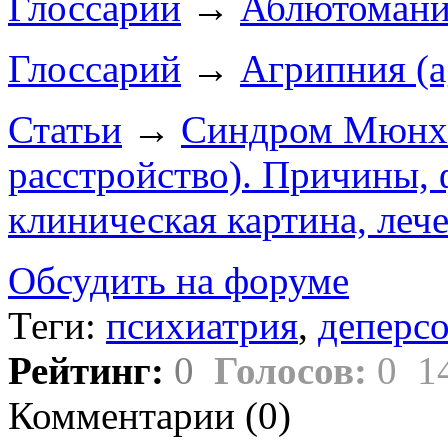
Глоссарий
→
Аблютоман
Глоссарий
→
Агрипния (a
Статьи
→
Синдром Мюнхг
расстройство). Причины, 
клиническая картина, лече
Обсудить на форуме
Теги:
психиатрия
,
деперс
Рейтинг:
0
Голосов:
0
1
Комментарии (
0
)