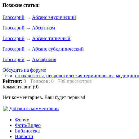
Похожие статьи:
Глоссарий
→
Абсанс энурический
Глоссарий
→
Абсентизм
Глоссарий
→
Абсанс типичный
Глоссарий
→
Абсанс субклинический
Глоссарий
→
Акрофобия
Обсудить на форуме
Теги:
страх высоты
,
неврологическая терминология
,
медицинск
Рейтинг:
0
Голосов:
0
789 просмотров
Комментарии (
0
)
Нет комментариев. Ваш будет первым!
Добавить комментарий
Форум
Фото/Видео
Библиотека
Новости