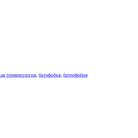
ая терминология
,
батофобия
,
батеофобия