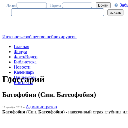
Заб
Логин
Пароль
Интернет-сообщество нейрохирургов
Главная
Форум
Фото/Видео
Библиотека
Новости
Календарь
Глоссарий
Пациентам
Контакты
Батофобия (Син. Батеофобия)
-
Администратор
15 декабря 2015
Батофобия
(Син.
Батеофобия
) - навязчивый страх глубины и