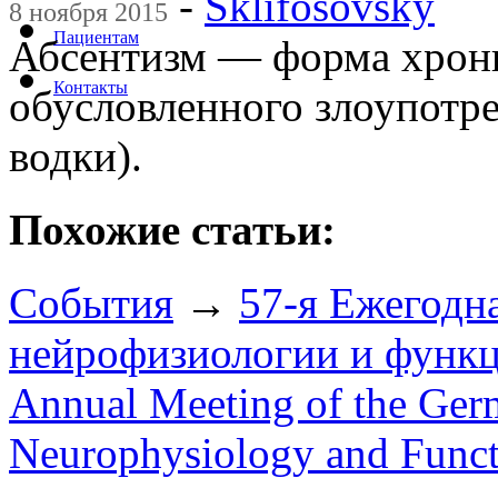
-
Sklifosovsky
8 ноября 2015
Пациентам
Абсентизм — форма хрони
Контакты
обусловленного злоупотр
водки).
Похожие статьи:
События
→
57-я Ежегодн
нейрофизиологии и функц
Annual Meeting of the Germ
Neurophysiology and Func