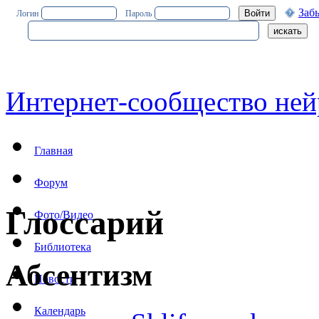
Заб
Логин
Пароль
Интернет-сообщество ней
Главная
Форум
Глоссарий
Фото/Видео
Библиотека
Абсентизм
Новости
Календарь