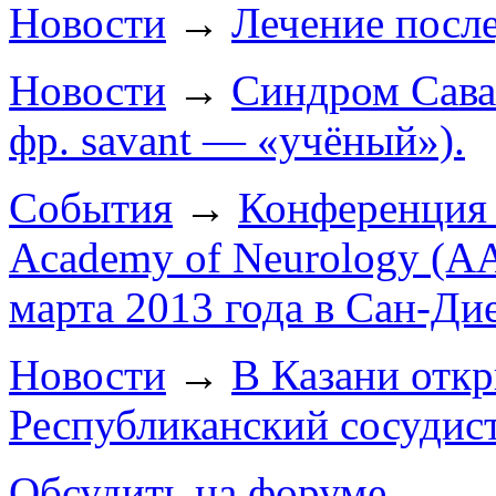
Новости
→
Лечение после
Новости
→
Синдром Саван
фр. savant — «учёный»).
События
→
Конференция 
Academy of Neurology (AA
марта 2013 года в Сан-Ди
Новости
→
В Казани отк
Республиканский сосудис
Обсудить на форуме