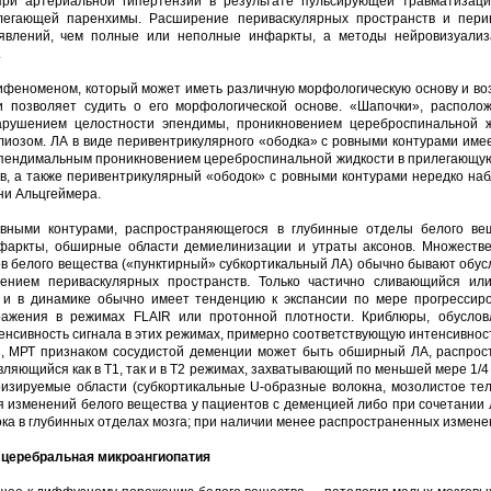
при артериальной гипертензии в результате пульсирующей травматизаци
легающей паренхимы. Расширение периваскулярных пространств и пери
оявлений, чем полные или неполные инфаркты, а методы нейровизуали
.
пифеноменом, который может иметь различную морфологическую основу и во
 позволяет судить о его морфологической основе. «Шапочки», располож
арушением целостности эпендимы, проникновением цереброспинальной 
иозом. ЛА в виде перивентрикулярного «ободка» с ровными контурами имее
эпендимальным проникновением цереброспинальной жидкости в прилегающую
ов, а также перивентрикулярный «ободок» с ровными контурами нередко на
ни Альцгеймера.
овными контурами, распространяющегося в глубинные отделы белого ве
нфаркты, обширные области демиелинизации и утраты аксонов. Множеств
ов белого вещества («пунктирный» субкортикальный ЛА) обычно бывают об
ирением периваскулярных пространств. Только частично сливающийся ил
 и в динамике обычно имеет тенденцию к экспансии по мере прогрессир
ражения в режимах FLAIR или протонной плотности. Криблюры, обусло
тенсивность сигнала в этих режимах, примерно соответствующую интенсивнос
N, МРТ признаком сосудистой деменции может быть обширный ЛА, распрос
яющийся как в Т1, так и в Т2 режимах, захватывающий по меньшей мере 1/4
изируемые области (субкортикальные U-образные волокна, мозолистое тел
изменений белого вещества у пациентов с деменцией либо при сочетании
ка в глубинных отделах мозга; при наличии менее распространенных измене
 церебральная микроангиопатия