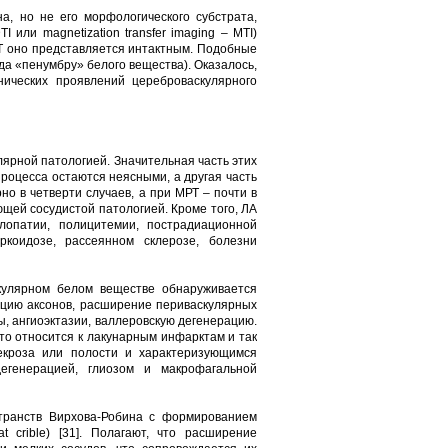
, но не его морфологического субстрата,
 или magnetization transfer imaging – MTI)
РТ оно представляется интактным. Подобные
да «пенумбру» белого вещества). Оказалось,
ических проявлений цереброваскулярного
лярной патологией. Значительная часть этих
роцесса остаются неясными, а другая часть
 в четверти случаев, а при МРТ – почти в
щей сосудистой патологией. Кроме того, ЛА
лопатии, полицитемии, пострадиационной
ркоидозе, рассеянном склерозе, болезни
кулярном белом веществе обнаруживается
ацию аксонов, расширение периваскулярных
ы, ангиоэктазии, валлеровскую дегенерацию.
то относится к лакунарным инфарктам и так
кроза или полости и характеризующимся
егенерацией, глиозом и макрофагальной
транств Вирхова-Робина с формированием
 crible) [31]. Полагают, что расширение