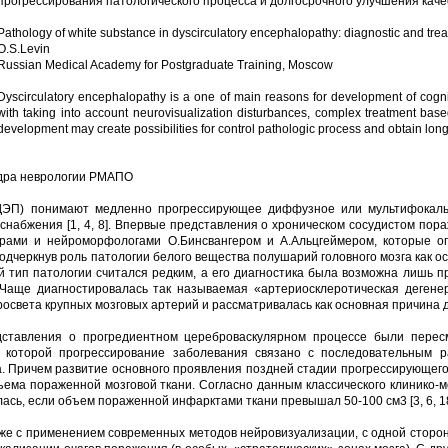
прогрессирования патологического процесса и долгосрочного улучшения каче
Pathology of white substance in dyscirculatory encephalopathy: diagnostic and tre
O.S.Levin
Russian Medical Academy for Postgraduate Training, Moscow
Dyscirculatory encephalopathy is a one of main reasons for development of cognitiv
with taking into account neurovisualization disturbances, complex treatment b
development may create possibilities for control pathologic process and obtain long-
федра неврологии РМАПО
ДЭП) понимают медленно прогрессирующее диффузное или мультифокальн
снабжения [1, 4, 8]. Впервые представления о хроническом сосудистом по
трами и нейроморфологами О.Бинсвангером и А.Альцгеймером, которые о
черкнув роль патологии белого вещества полушарий головного мозга как ос
ый тип патологии считался редким, а его диагностика была возможна лишь п
Чаще диагностировалась так называемая «артериосклеротическая дегенер
света крупных мозговых артерий и рассматривалась как основная причина де
едставления о прогредиентном цереброваскулярном процессе были перес
о которой прогрессирование заболевания связано с последовательным 
 Причем развитие основного проявления поздней стадии прогрессирующего
ема пораженной мозговой ткани. Согласно данным классического клинико-м
лась, если объем пораженной инфарктами ткани превышал 50-100 см3 [3, 6, 18
е с применением современных методов нейровизуализации, с одной сторон