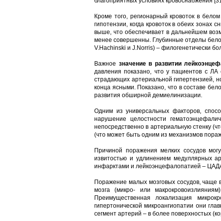
благоприятных условиях кровоснабжения [31
Кроме того, регионарный кровоток в белом
гипотензии, когда кровоток в обеих зонах 
выше, что обеспечивает в дальнейшем возм
менее совершенны. Глубинные отделы белог
V.Hachinski и J.Norris) – филогенетически
Важное
значение в развитии лейкоэнцеф
давления показано, что у пациентов с ЛА
страдающих артериальной гипертензией, но
конца ясными. Показано, что в составе бе
развития обширной демиелинизации.
Одним из универсальных факторов, спос
нарушение целостности гематоэнцефалич
непосредственно в артериальную стенку (чт
(что может быть одним из механизмов пораж
Причиной поражения мелких сосудов могу
извитостью и удлинением медуллярных ар
инфарктами и лейкоэнцефалопатией – ЦАДА
Поражение малых мозговых сосудов, чаще в
мозга (микро- или макрокровоизлияниям
Преимущественная локализация микрокр
гипертонической микроангиопатии они гла
сегмент артерий – в более поверхностых (ко