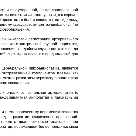
тве, и при умеренной, но пролонгированной
ется ниже критического уровня, а в сером –
 кровотока в белом веществе, по-видимому,
ваемому «сосудистому центрэнцефалону» (по
 кровообращения.
ри 24-часовой регистрации артериального
авнению с контрольной группой пациентов,
тношения в подобном случае остаются не до
 гибель которых является предпосылкой для
церебральной микроангиопатии, является
 экстравазацией компонентов плазмы как
и мозга с развитием периваскулярного отека
кого воспаления.
липогиалиноз, сенильная артериопатия (с
но-доминантная ангиопатия с лакунарными
о и к геморрагическому поражению вещества
лад в развитие клинических проявлений.
т иметь диагностическое значение: при
гиопатии, поражающей более проксимальный