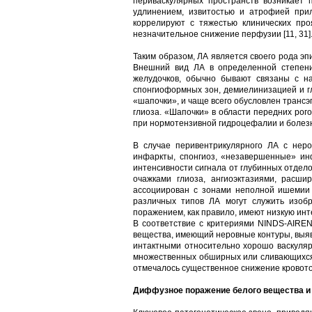
периваскулярных пространств возникает 
удлинением, извитостью и атрофией при
коррелируют с тяжестью клинических пр
незначительное снижение перфузии [11, 31]
Таким образом, ЛА является своего рода э
Внешний вид ЛА в определенной степени
желудочков, обычно бывают связаны с н
спонгиоформных зон, демиелинизацией и гл
«шапочки», и чаще всего обусловлен транс
глиоза. «Шапочки» в области передних рог
при нормотензивной гидроцефалии и болез
В случае перивентрикулярного ЛА с нер
инфаркты, спонгиоз, «незавершенные» и
интенсивности сигнала от глубинных отдел
очажками глиоза, ангиоэктазиями, расш
ассоциирован с зонами неполной ишемии
различных типов ЛА могут служить изоб
поражением, как правило, имеют низкую ин
В соответствие с критериями NINDS-AIRE
вещества, имеющий неровные контуры, выявл
интактными относительно хорошо васкуляр
множественных обширных или сливающихся 
отмечалось существенное снижение кровото
Диффузное поражение белого вещества и