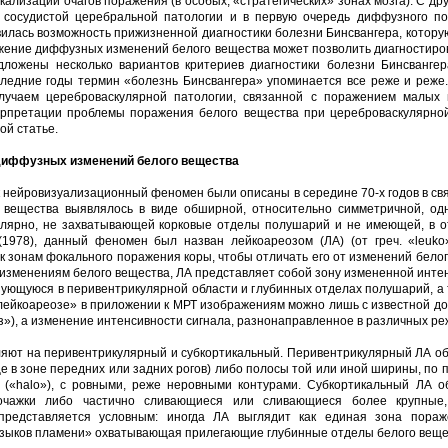
кализации очагов поражения (в особых, «стратегических» зонах мозга). С др
 сосудистой церебральной патологии и в первую очередь диффузного по
вилась возможность прижизненной диагностики болезни Бинсвангера, которую
жение диффузных изменений белого вещества может позволить диагностиро
дложены несколько вариантов критериев диагностики болезни Бинсвангер
следние годы термин «болезнь Бинсвангера» упоминается все реже и реже.
лучаем цереброваскулярной патологии, связанной с поражением малых 
ерпретации проблемы поражения белого вещества при цереброваскулярной
ой статье.
диффузных изменений белого вещества
 нейровизуализационный феномен были описаны в середине 70-х годов в св
 вещества выявлялось в виде обширной, относительно симметричной, о
лярно, не захватывающей корковые отделы полушарий и не имеющей, в о
 (1978), данный феномен был назван лейкоареозом (ЛА) (от греч. «leuk
 зонам фокального поражения коры, чтобы отличать его от изменений бело
 изменениям белого вещества, ЛА представляет собой зону измененной инте
ующуюся в перивентрикулярной области и глубинных отделах полушарий, а та
«лейкоареозе» в приложении к МРТ изображениям можно лишь с известной дол
з»), а изменение интенсивности сигнала, разнонаправленное в различных реж
яют на перивентрикулярный и субкортикальный. Перивентрикулярный ЛА о
ще в зоне передних или задних рогов) либо полосы той или иной ширины, по
 («halo»), с ровными, реже неровными контурами. Субкортикальный ЛА 
) очажки либо частично сливающиеся или сливающиеся более крупные
представляется условным: иногда ЛА выглядит как единая зона пора
 «языков пламени» охватывающая прилегающие глубинные отделы белого вещ