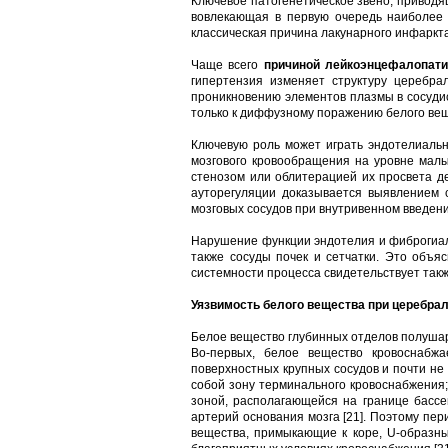
Ключевое патогенетическое звено, приводя
вовлекающая в первую очередь наиболее
классическая причина лакунарного инфаркт
Чаще всего
причиной лейкоэнцефалопати
гипертензия изменяет структуру церебра
проникновению элементов плазмы в сосудис
только к диффузному поражению белого вещ
Ключевую роль может играть эндотелиальн
мозгового кровообращения на уровне малы
стенозом или облитерацией их просвета д
ауторегуляции доказывается выявлением
мозговых сосудов при внутривенном введени
Нарушение функции эндотелия и фиброгиали
также сосуды почек и сетчатки. Это объя
системности процесса свидетельствует такж
Уязвимость белого вещества при церебра
Белое вещество глубинных отделов полушари
Во-первых, белое вещество кровоснабж
поверхностных крупных сосудов и почти не
собой зону терминального кровоснабжения;
зоной, располагающейся на границе бассе
артерий основания мозга [21]. Поэтому пер
вещества, примыкающие к коре, U-образны