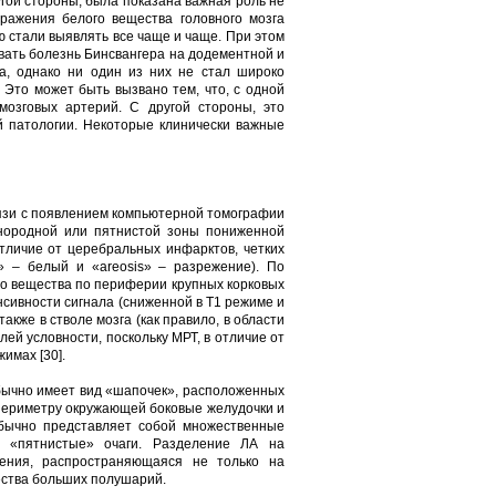
угой стороны, была показана важная роль не
ражения белого вещества головного мозга
 стали выявлять все чаще и чаще. При этом
вать болезнь Бинсвангера на додементной и
а, однако ни один из них не стал широко
 Это может быть вызвано тем, что, с одной
мозговых артерий. С другой стороны, это
 патологии. Некоторые клинически важные
язи с появлением компьютерной томографии
днородной или пятнистой зоны пониженной
тличие от церебральных инфарктов, четких
o» – белый и «areosis» – разрежение). По
го вещества по периферии крупных корковых
нсивности сигнала (сниженной в Т1 режиме и
кже в стволе мозга (как правило, в области
ей условности, поскольку МРТ, в отличие от
имах [30].
бычно имеет вид «шапочек», расположенных
 периметру окружающей боковые желудочки и
обычно представляет собой множественные
, «пятнистые» очаги. Разделение ЛА на
жения, распространяющаяся не только на
ества больших полушарий.