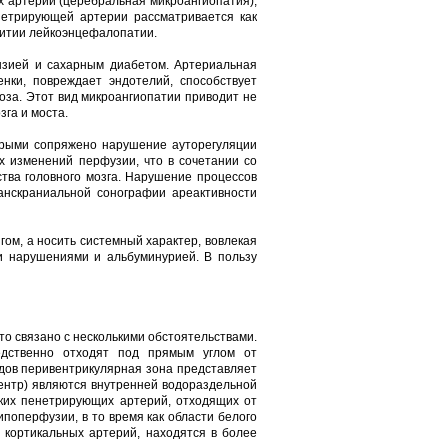
х артерий (церебральная микроангиопатия),
етрирующей артерии рассматривается как
витии лейкоэнцефалопатии.
ензией и сахарным диабетом. Артериальная
нки, повреждает эндотелий, способствует
оза. Этот вид микроангиопатии приводит не
га и моста.
торыми сопряжено нарушение ауторегуляции
х изменений перфузии, что в сочетании со
тва головного мозга. Нарушение процессов
нскраниальной сонографии ареактивности
ом, а носить системный характер, вовлекая
ми нарушениями и альбуминурией. В пользу
то связано с несколькими обстоятельствами.
едственно отходят под прямым углом от
удов перивентрикулярная зона представляет
центр) являются внутренней водораздельной
оких пенетрирующих артерий, отходящих от
ипоперфузии, в то время как области белого
 кортикальных артерий, находятся в более