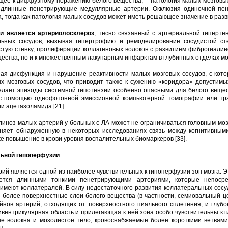
щее к диффузному поражению белого вещества, – патология малых мозговы
 длинные пенетрирующие медуллярные артерии. Окклюзия одиночной пен
а, тогда как патология малых сосудов может иметь решающее значение в раз
и является артериолосклероз
, тесно связанный с артериальной гиперт
льных сосудов, вызывая гипертрофию и ремоделирование сосудистой сте
тую стенку, пролиферации коллагеновых волокон с развитием фиброгиалин
ества, но и к множественным лакунарным инфарктам в глубинных отделах моз
ая дисфункция и нарушение реактивности малых мозговых сосудов, с ко
х мозговых сосудов, что приводит также к сужению «коридора» допустимы
елает эпизоды системной гипотензии особенно опасными для белого вещес
 с помощью однофотонной эмиссионной компьютерной томографии или тра
и ацетазоламида [21].
ноз малых артерий у больных с ЛА может не ограничиваться головным мозг
сняет обнаруженную в некоторых исследованиях связь между когнитивны
е повышение в крови уровня воспалительных биомаркеров [33].
льной гипоперфузии
й является одной из наиболее чувствительных к гипоперфузии зон мозга. Э
ается длинными тонкими пенетрирующими артериями, которые непоср
 имеют коллатералей. В силу недостаточного развития коллатеральных сос
 более поверхностные слои белого вещества (в частности, семиовальный 
йнов артерий, отходящих от поверхностного пиального сплетения, и глуб
ивентрикулярная область и прилегающая к ней зона особо чувствительны к г
е волокна и мозолистое тело, кровоснабжаемые более короткими ветвями