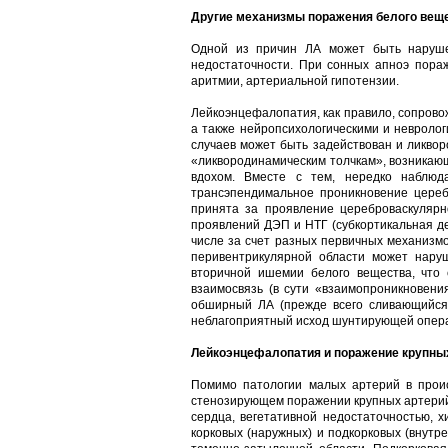
Другие механизмы поражения белого вещ
Одной из причин ЛА может быть наруше
недостаточности. При сонных апноэ пораж
аритмии, артериальной гипотензии.
Лейкоэнцефалопатия, как правило, сопрово
а также нейропсихологическими и невроло
случаев может быть задействован и ликво
«ликвородинамическим толчкам», возникаю
вдохом. Вместе с тем, нередко наблюд
трансэпендимальное проникновение цереб
принята за проявление цереброваскулярн
проявлений ДЭП и НТГ (субкортикальная де
числе за счет разных первичных механизмо
перивентрикулярной области может нару
вторичной ишемии белого вещества, что 
взаимосвязь (в сути «взаимопроникновени
обширный ЛА (прежде всего сливающийся 
неблагоприятный исход шунтирующей операц
Лейкоэнцефалопатия и поражение крупны
Помимо патологии малых артерий в прои
стенозирующем поражении крупных артерий
сердца, вегетативной недостаточностью, х
корковых (наружных) и подкорковых (внутр