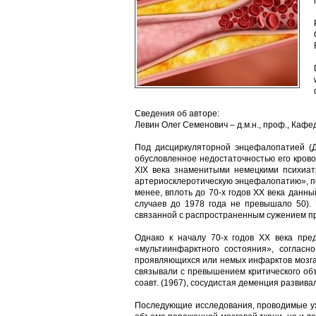
Сведения об авторе:
Левин Олег Семенович – д.м.н., проф., Ка
Под дисциркуляторной энцефалопатией (
обусловленное недостаточностью его крово
XIX века знаменитыми немецкими психиа
артериосклеротическую энцефалопатию», под
менее, вплоть до 70-х годов XX века данн
случаев до 1978 года не превышало 50). 
связанной с распространенным сужением про
Однако к началу 70-х годов XX века пр
«мультиинфарктного состояния», согласн
проявляющихся или немых инфарктов мозга.
связывали с превышением критического объ
соавт. (1967), сосудистая деменция развива
Последующие исследования, проводимые уж