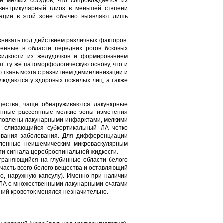
и мелких сосудов, что сопровождается их
вентрикулярный глиоз в меньшей степени
зации в этой зоне обычно выявляют лишь
зникать под действием различных факторов.
енные в области передних рогов боковых
жидкости из желудочков и формированием
т ту же патоморфологическую основу, что и
 ткань мозга с развитием демиелинизации и
блюдаются у здоровых пожилых лиц, а также
щества, чаще обнаруживаются лакунарные
енные рассеянные мелкие зоны изменения
условлены лакунарными инфарктами, мелкими
и сливающийся субкортикальный ЛА четко
ования заболевания. Для дифференциации
вленные неишемическим микроваскулярным
ти сигнала цереброспинальной жидкости.
траняющийся на глубинные области белого
 часть всего белого вещества и оставляющий
о, наружную капсулу). Именно при наличии
 ЛА с множественными лакунарными очагами
ний кровоток менялся незначительно.