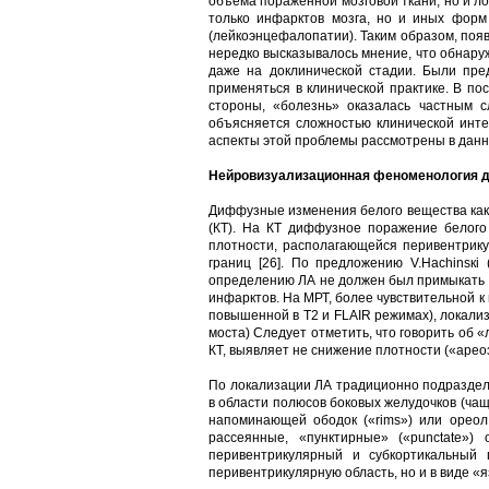
объема пораженной мозговой ткани, но и ло
только инфарктов мозга, но и иных форм
(лейкоэнцефалопатии). Таким образом, поя
нередко высказывалось мнение, что обнару
даже на доклинической стадии. Были пре
применяться в клинической практике. В по
стороны, «болезнь» оказалась частным с
объясняется сложностью клинической инт
аспекты этой проблемы рассмотрены в данн
Нейровизуализационная феноменология 
Диффузные изменения белого вещества как
(КТ). На КТ диффузное поражение белого
плотности, располагающейся перивентрику
границ [26]. По предложению V.Hachinsкi
определению ЛА не должен был примыкать к
инфарктов. На МРТ, более чувствительной к
повышенной в Т2 и FLAIR режимах), локализ
моста) Следует отметить, что говорить об 
КТ, выявляет не снижение плотности («арео
По локализации ЛА традиционно подраздел
в области полюсов боковых желудочков (ча
напоминающей ободок («rims») или ореол
рассеянные, «пунктирные» («punctate»
перивентрикулярный и субкортикальный 
перивентрикулярную область, но и в виде