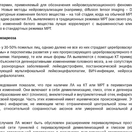
 термин, применяемый для обозначения нейровизуализационного феномена
овые методы нейровизуализации (например, diffusion tensor imaging – DTI
уктурные изменения белого вещества – на той стадии, когда на обычной М
адию развития ЛА, выявляемого в традиционных режимах МРТ (как своего ро
ых изменений белого вещества лучше коррелирует с выраженностью клин
о в стандартных режимах МРТ.
йкоареоза
– у 30-50% пожилых лиц, однако далеко не все из них страдают цереброваску
рмы» и перспективы развития у них прогрессирующего цереброваскулярного п
иями. Например, те или иные формы ЛА выявляются с помощью КТ примерно
бъясняется дегенеративными изменениями головного мозга, а не сопутствую
 разнородных заболеваний: лейкодистрофиях, постаноксической энцефа
рующей мультифокальной лейкоэнцефалопатии, ВИЧ-инфекции, нейроса
нцефалопатиях.
едования показали, что при наличии ЛА на КТ или МРТ в перивентри
 изменений. Они включают в себя демиелинизацию, глиоз, отек и дегенер
бразование кист (спонгиоз), внеклеточный и внутриклеточный отек, инфаркт
воей природе. Часть этих изменений имеет ишемическое происхождение. Э
м») инфарктам, не имеющим четко отграниченной центральной зоны не
, относительной сохранностью аксонов или умеренной аксональной д
и случаев ЛА может быть обусловлен расширением периваскулярных прос
ой сети туннелей с периваскулярной демиелинизацией и глиозом (etat