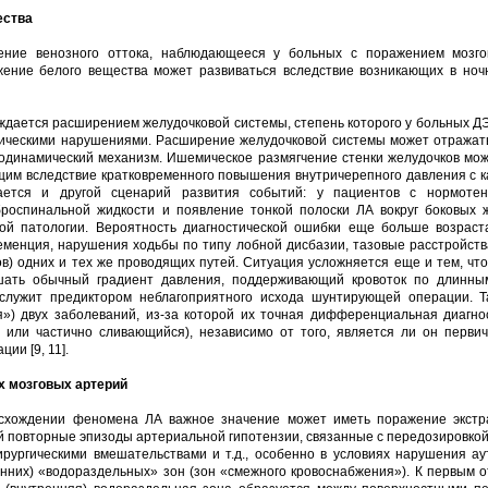
ества
ние венозного оттока, наблюдающееся у больных с поражением мозгов
ение белого вещества может развиваться вследствие возникающих в ноч
ждается расширением желудочковой системы, степень которого у больных Д
гическими нарушениями. Расширение желудочковой системы может отражать 
родинамический механизм. Ишемическое размягчение стенки желудочков мож
щим вследствие кратковременного повышения внутричерепного давления с 
ается и другой сценарий развития событий: у пациентов с нормотен
роспинальной жидкости и появление тонкой полоски ЛА вокруг боковых 
ой патологии. Вероятность диагностической ошибки еще больше возраста
менция, нарушения ходьбы по типу лобной дисбазии, тазовые расстройств
в) одних и тех же проводящих путей. Ситуация усложняется еще и тем, чт
шать обычный градиент давления, поддерживающий кровоток по длинны
служит предиктором неблагоприятного исхода шунтирующей операции. Т
я») двух заболеваний, из-за которой их точная дифференциальная диагно
или частично сливающийся), независимо от того, является ли он перви
ии [9, 11].
х мозговых артерий
схождении феномена ЛА важное значение может иметь поражение экстр
 повторные эпизоды артериальной гипотензии, связанные с передозировкой
ирургическими вмешательствами и т.д., особенно в условиях нарушения а
енних) «водораздельных» зон (зон «смежного кровоснабжения»). К первым 