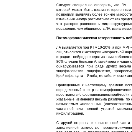
Следует специально оговорить, что ЛА –
который может быть весьма гетерогенным. Н
позволили выявлять более тонкие микростр
изменения иногда рассматривают как предст
что распространенность микроструктурн
поражения, чем обширность ЛА, выявляемог
Патоморфологическая гетерогенность ле
ЛА выявляется при КТ у 10-20%, а при МРТ 
лиц относится к категории «возрастной но
страдает нейродегенеративными заболеван
80% случаев болезни Альцгеймера и чаще о
обнаруживается при ряде других весьма
энцефалопатии, энцефалитах, прогресси
Крейтцфельдта – Якоба, метаболических э
Проведенные к настоящему времени иссл
определенный спектр патоморфологических
пространств (с формированием криблюр) и о
Указанные изменения весьма различны по с
называемым «неполным» («незавершенны
частичной или полной утратой миелина
инфильтрацией.
С другой стороны, в значительной част
заполненной жидкостью перивентрикулярн