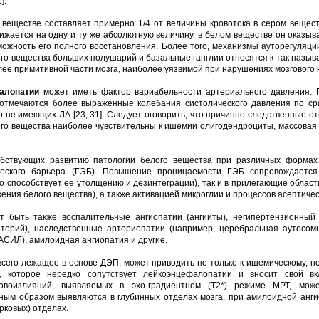
].
 веществе составляет примерно 1/4 от величины кровотока в сером вещес
снижается на одну и ту же абсолютную величину, в белом веществе он оказыва
ожность его полного восстановления. Более того, механизмы ауторегуляции
о вещества больших полушарий и базальные ганглии относятся к так назы
 более примитивной части мозга, наиболее уязвимой при нарушениях мозгового
алопатии
может иметь фактор вариабельности артериального давления. П
 отмечаются более выраженные колебания систолического давления по ср
 не имеющих ЛА [23, 31]. Следует оговорить, что причинно-следственные о
лого вещества наиболее чувствительны к ишемии олигодендроциты, массовая
обствующих развитию патологии белого вещества при различных формах 
еского барьера (ГЭБ). Повышение проницаемости ГЭБ сопровождается
о способствует ее утолщению и дезинтеграции), так и в прилегающие област
ения белого вещества), а также активацией микроглии и процессов асептичес
т быть также воспалительные ангиопатии (ангииты), негипертензионный 
терий), наследственные артериопатии (например, церебральная аутосом
СИЛ), амилоидная ангиопатия и другие.
сего лежащее в основе ДЭП, может приводить не только к ишемическому, н
), которое нередко сопутствует лейкоэнцефалопатии и вносит свой вк
овоизлияний, выявляемых в эхо-градиентном (Т2*) режиме МРТ, може
вным образом выявляются в глубинных отделах мозга, при амилоидной ан
рковых) отделах.