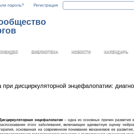
ыли пароль?
Регистрация
сообщество
ргов
О/ВИДЕО
БИБЛИОТЕКА
НОВОСТИ
КАЛЕНДАРЬ
а при дисциркуляторной энцефалопатии: диагно
Дисциркуляторная энцефалопатия
– одна из основных причин развития к
распознавание этого заболевания, включающее адекватную оценку нейро
терапия, основанная на современном понимании механизмов ее развития,