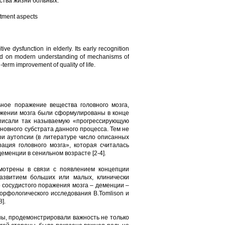
ства жизни больных.
atment aspects
e dysfunction in elderly. Its early recognition
ased on modern understanding of mechanisms of
term improvement of quality of life.
ое поражение вещества головного мозга,
ражении мозга были сформулированы в конце
писали так называемую «прогрессирующую
новного субстрата данного процесса. Тем не
ри аутопсии (в литературе число описанных
ация головного мозга», которая считалась
менции в сенильном возрасте [2-4].
мотрены в связи с появлением концепции
развитием больших или малых, клинически
 сосудистого поражения мозга – деменции –
орфологического исследования В.Tomlison и
].
ы, продемонстрировали важность не только