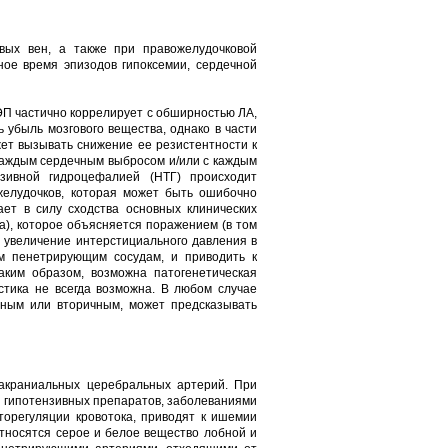
ых вен, а также при правожелудочковой
ное время эпизодов гипоксемии, сердечной
ЭП частично коррелирует с обширностью ЛА,
убыль мозгового вещества, однако в части
ет вызывать снижение ее резистентности к
каждым сердечным выбросом и/или с каждым
зивной гидроцефалией (НТГ) происходит
желудочков, которая может быть ошибочно
ет в силу сходства основных клинических
а), которое объясняется поражением (в том
о увеличение интерстициального давления в
м пенетрирующим сосудам, и приводить к
аким образом, возможна патогенетическая
стика не всегда возможна. В любом случае
чным или вторичным, может предсказывать
акраниальных церебральных артерий. При
 гипотензивных препаратов, заболеваниями
уторегуляции кровотока, приводят к ишемии
относятся серое и белое вещество лобной и