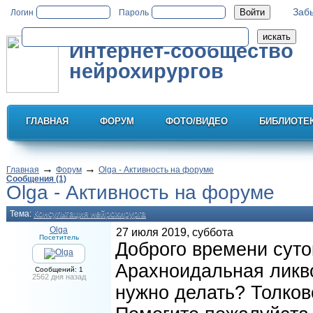
Заб
Логин
Пароль
Интернет-сообщество
нейрохирургов
ГЛАВНАЯ
ФОРУМ
ФОТО/ВИДЕО
БИБЛИОТЕ
→
→
Главная
Форум
Olga - Активность на форуме
Сообщения (1)
Olga - Активность на форуме
Тема:
Консультация нейрохирурга
Olga
27 июля 2019, суббота
Посетитель
Доброго времени суто
Арахноидальная ликво
Сообщений: 1
2562 дня назад
нужно делать? Толково