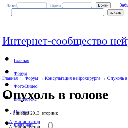
Заб
Логин
Пароль
Интернет-сообщество ней
Главная
Форум
Главная
→
Форум
→
Консультация нейрохирурга
→
Опухоль в
Фото/Видео
Опухоль в голове
Библиотека
Новости
#1
- 1 января 2013, вторник
Администратор
0
Календарь
Администратор