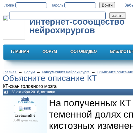
Заб
Логин
Пароль
Интернет-сообщество
нейрохирургов
ГЛАВНАЯ
ФОРУМ
ФОТО/ВИДЕО
БИБЛИОТЕ
→
→
→
Главная
Форум
Консультация нейрохирурга
Объясните описание
Объясните описание КТ
КТ-скан головного мозга
#1
- 28 октября 2016, пятница
simb
На полученных КТ 
Посетитель
теменной долях сп
Сообщений: 6
3546 дней назад
кистозных измене