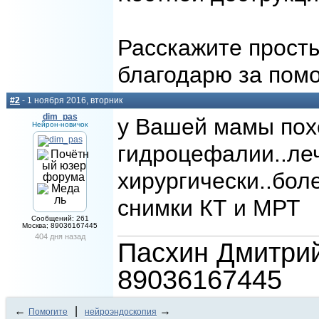
Расскажите просты
благодарю за пом
#2
- 1 ноября 2016, вторник
dim_pas
у Вашей мамы пох
Нейрон-новичок
гидроцефалии..леч
хирургически..бол
снимки КТ и МРТ
Сообщений: 261
Москва; 89036167445
404 дня назад
Пасхин Дмитрий
89036167445
←
|
→
Помогите
нейроэндоскопия