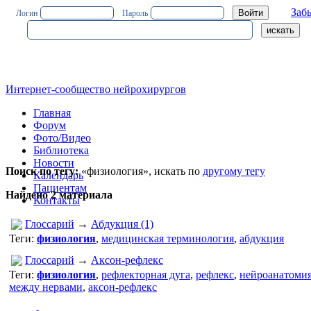
Заб
Логин
Пароль
Интернет-сообщество нейрохирургов
Главная
Форум
Фото/Видео
Библиотека
Новости
Поиск по тегу:
«физиология», искать по
другому тегу
Календарь
Пациентам
Найдено 2 материала
Контакты
Глоссарий
→
Абдукция (1)
Теги:
физиология
,
медицинская терминология
,
абдукция
Глоссарий
→
Аксон-рефлекс
Теги:
физиология
,
рефлекторная дуга
,
рефлекс
,
нейроанатоми
между нервами
,
аксон-рефлекс