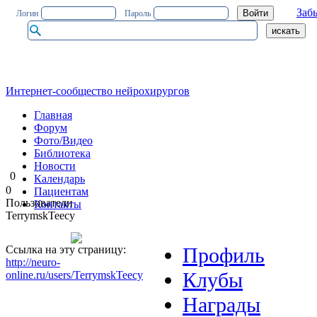
Заб
Логин
Пароль
Интернет-сообщество нейрохирургов
Главная
Форум
Фото/Видео
Библиотека
Новости
0
Календарь
0
Пациентам
Пользователи
Контакты
TerrymskTeecy
Ссылка на эту страницу:
Профиль
http://neuro-
Клубы
online.ru/users/TerrymskTeecy
Награды