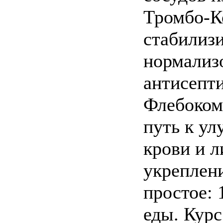
Тромбо-К
стабилизи
нормализо
антисепт
Флебоком
путь к у
крови и 
укреплен
простое: 
еды. Кур