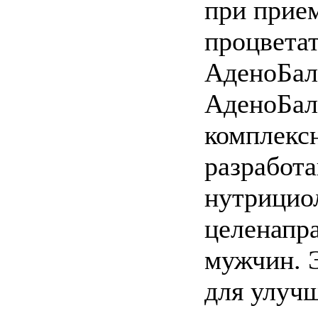
при прие
процветат
АденоБал
АденоБал
комплексн
разработ
нутрицио
целенапр
мужчин. 
для улуч