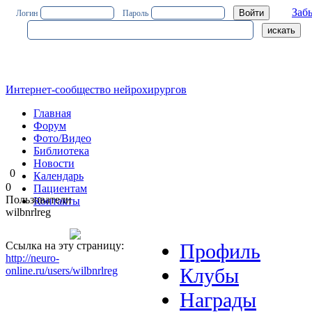
Заб
Логин
Пароль
Интернет-сообщество нейрохирургов
Главная
Форум
Фото/Видео
Библиотека
Новости
0
Календарь
0
Пациентам
Пользователи
Контакты
wilbnrlreg
Ссылка на эту страницу:
Профиль
http://neuro-
Клубы
online.ru/users/wilbnrlreg
Награды