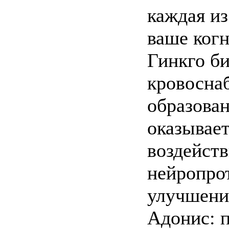
каждая и
ваше ког
Гинкго б
кровоснаб
образова
оказывае
воздейст
нейропро
улучшени
Адонис: п