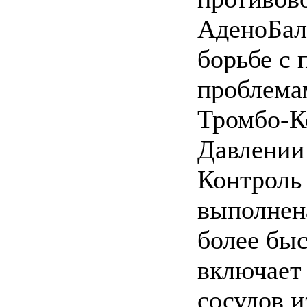
АденоБал
борьбе с 
проблема
Тромбо-Ко
Давлении
Контроль 
выполнена
более быс
включает 
сосудов и