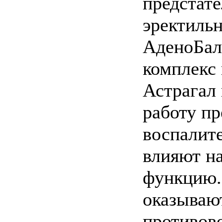
предстат
эректиль
АденоБал
комплекс
Астрагал
работу п
воспалит
влияют н
функцию.
оказываю
противов