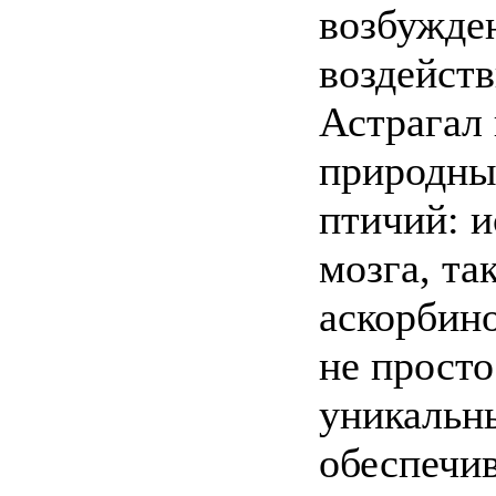
возбужде
воздейств
Астрагал 
природны
птичий: 
мозга, та
аскорбино
не просто
уникальны
обеспечи