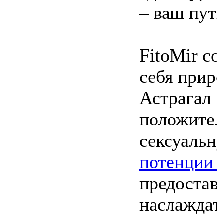
– ваш пут
FitoMir 
себя прир
Астрагал
положите
сексуаль
потенции
предоста
наслажда