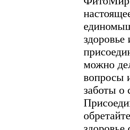
ФитоМир –
настояще
единомыш
здоровье 
присоедин
можно дел
вопросы и
заботы о 
Присоеди
обретайте
здоровье 