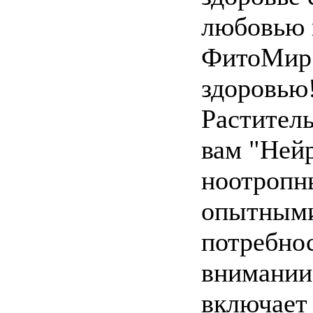
любовью к
ФитоМир 
здоровью
Растител
вам "Нейр
ноотропн
опытными
потребнос
внимании
включает 