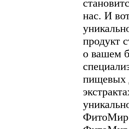
становитс
нас. И во
уникальн
продукт 
о вашем 
специализ
пищевых 
экстракта
уникальн
ФитоМир: