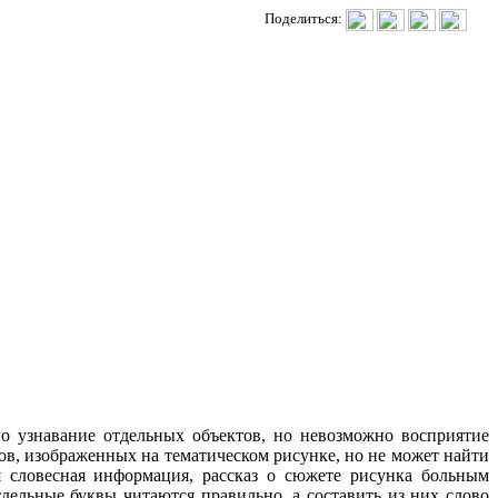
Поделиться:
но узнавание отдельных объектов, но невозможно восприятие
ов, изображенных на тематическом рисунке, но не может найти
 словесная информация, рассказ о сюжете рисунка больным
дельные буквы читаются правильно, а составить из них слово