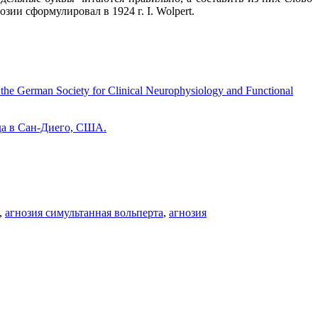
зии сформулировал в 1924 г. I. Wolpert.
German Society for Clinical Neurophysiology and Functional
ода в Сан-Диего, США.
,
агнозия симультанная вольперта
,
агнозия