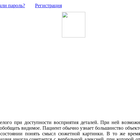
ыли пароль?
Регистрация
целого при доступности восприятия деталей. При ней возмож
ь обобщать видимое. Пациент обычно узнает большинство объект
 состоянии понять смысл сюжетной картинки. В то же время
озия иногда сочетается с вербальной алексией, при которой от