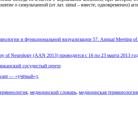
тие о симультанной (от лат. simul – вместе, одновременно) агно
логии и функциональной визуализации 57. Annual Meeting of the 
my of Neurology (AAN 2013) проводится с 16 по 23 марта 2013 г
ликанский сосудистый центр
vant — «учёный»).
терминология
,
медицинский словарь
,
медицинская терминология