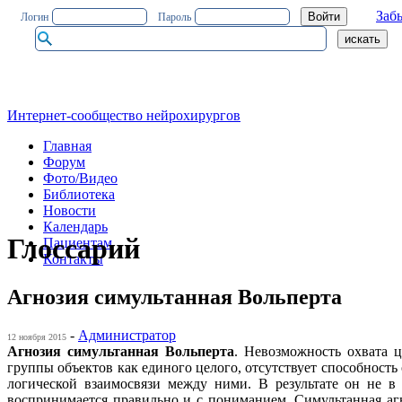
Заб
Логин
Пароль
Интернет-сообщество нейрохирургов
Главная
Форум
Фото/Видео
Библиотека
Новости
Календарь
Глоссарий
Пациентам
Контакты
Агнозия симультанная Вольперта
-
Администратор
12 ноября 2015
Агнозия симультанная Вольперта
. Невозможность охвата 
группы объектов как единого целого, отсутствует способност
логической взаимосвязи между ними. В результате он не в
воспринимается правильно и с пониманием. Симультанная агн