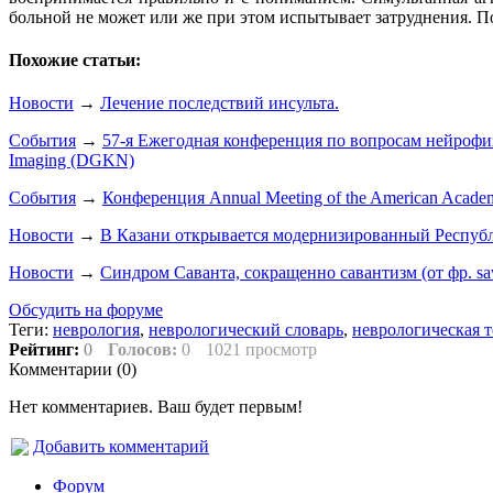
больной не может или же при этом испытывает затруднения. Поня
Похожие статьи:
Новости
→
Лечение последствий инсульта.
События
→
57-я Ежегодная конференция по вопросам нейрофизио
Imaging (DGKN)
События
→
Конференция Annual Meeting of the American Acade
Новости
→
В Казани открывается модернизированный Респуб
Новости
→
Синдром Саванта, сокращенно савантизм (от фр. sa
Обсудить на форуме
Теги:
неврология
,
неврологический словарь
,
неврологическая 
Рейтинг:
0
Голосов:
0
1021 просмотр
Комментарии (
0
)
Нет комментариев. Ваш будет первым!
Добавить комментарий
Форум