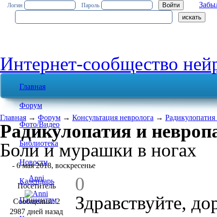
Забы
Логин
Пароль
Интернет-сообщество ней
Главная
Форум
Главная
→
Форум
→
Консультация невролога
→
Радикулопатия
Фото/Видео
Радикулопатия и невроп
Библиотека
Боли и мурашки в ногах
Новости
#1
- 6 мая 2018, воскресенье
0
Anni
Календарь
Посетитель
Здравствуйте, до
Пациентам
Сообщений: 2
2987 дней назад