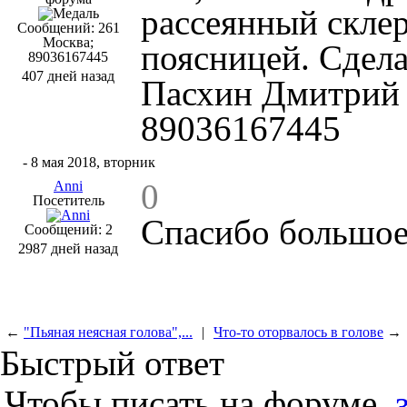
рассеянный склер
Сообщений: 261
Москва;
поясницей. Сдел
89036167445
407 дней назад
Пасхин Дмитрий 
89036167445
#3
- 8 мая 2018, вторник
0
Anni
Посетитель
Спасибо большое
Сообщений: 2
2987 дней назад
←
"Пьяная неясная голова",...
|
Что-то оторвалось в голове
→
Быстрый ответ
Чтобы писать на форуме,