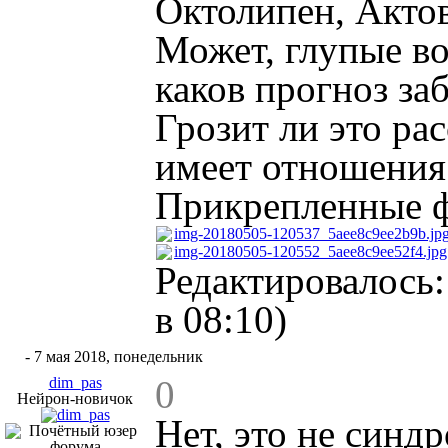
Октолипен, Актов
Может, глупые во
каков прогноз за
Грозит ли это ра
имеет отношения
Прикрепленные 
img-20180505-120537_5aee8c9ee2b9b.jp
img-20180505-120552_5aee8c9ee52f4.jpg
Редактировалось:
в 08:10)
#2
- 7 мая 2018, понедельник
0
dim_pas
Нейрон-новичок
Нет, это не синд