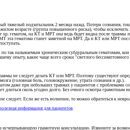
ный тяжелый подзатыльник 2 месяца назад. Потери сознания, то
пожилом возрасте (группа повышенного риска), чтобы исключить
хр. гематом, на КТ и МРТ она ведь будет видна после травмы л
ЧМТ эта гематома станет заметной на МРТ. Да и КТ или МРТ после
поступать.
" по так называемым хроническим субдуральным гематомам, кои 
 вашему опыту, какие чаще всего сроки "светлого бессимптомног
равмы не следует делать КТ или МРТ. Поэтому существуют опр
зга (головная боль, головокружение, утрата сознания и др.).
атом даже при небольших травмах у пациентов с проблемами с
 длиться сколь угодно долго. Без очного осмотра грамотным н
 не следует. Если же есть волнение, то можно обратиться к нев
 полезная информация для пациентов
за исчерпывающую грамотную консультацию. Извините за возможн