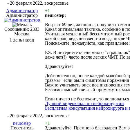
#2
- 20 февраля 2022, воскресенье
Администратор
+1
Администратор
neurostep:
Возраст 69 лет, женщина, получила замет
Сообщений: 2333
Какая оптимальная тактика, особенно в 
Москва
Учитывая медленный бессимптомный рост 
какой срок, ведь неизвестно когда после 
1 день назад
Подскажите, пожалуйста, как правильнее 
P.S. В интернете очень много "страшилок
даже лет(!), часто после легких ЧМТ. По
Здравствуйте!
Действительно, после каждой малейшей т
травмы - если были симптомы поражения мо
Важно учитывать риск возникновения гем
Бессимптомный светлый промежуток может
Если ничего не беспокоит, то волноваться
Лучший видеоканал по нейрохирургии
Бесплатная консультация нейрохирурга и
#3
- 20 февраля 2022, воскресенье
neurostep
+1
Посетитель
Здравствуйте. Премного благодарен Вам 