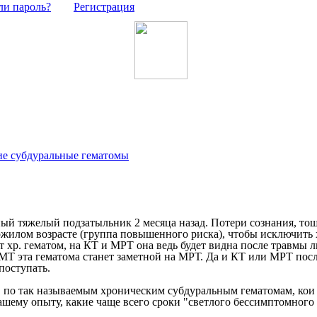
ли пароль?
Регистрация
е субдуральные гематомы
ный тяжелый подзатыльник 2 месяца назад. Потери сознания, то
пожилом возрасте (группа повышенного риска), чтобы исключить
хр. гематом, на КТ и МРТ она ведь будет видна после травмы л
ЧМТ эта гематома станет заметной на МРТ. Да и КТ или МРТ после
поступать.
" по так называемым хроническим субдуральным гематомам, кои 
 вашему опыту, какие чаще всего сроки "светлого бессимптомног