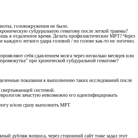
шноты, головокружения не было.
 хроническую субдуральную гематому после легкой травмы?
ишь в отдаленное время. Делать профилактические МРТ? Через
 каждого легкого удара головой / по голове как-то не логично.
проявляют себя сдавлением мозга через несколько месяцев или
о промежутка" при хронической субдуральной гематоме?
еделенные показания к выполнению таких исследований после
о свертывающей системой.
еврологом зачастую невозможно его идентифицировать
рологу и/или сразу выполнить МРТ
ый дубляж вопроса, через сторонний сайт тоже задал этот