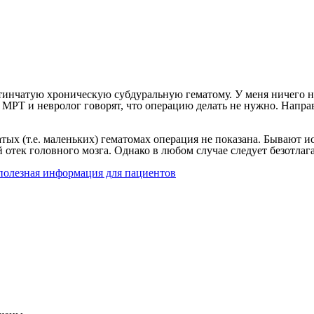
инчатую хроническую субдуральную гематому. У меня ничего не 
л МРТ и невролог говорят, что операцию делать не нужно. Напра
атых (т.е. маленьких) гематомах операция не показана. Бывают 
тек головного мозга. Однако в любом случае следует безотлага
 полезная информация для пациентов