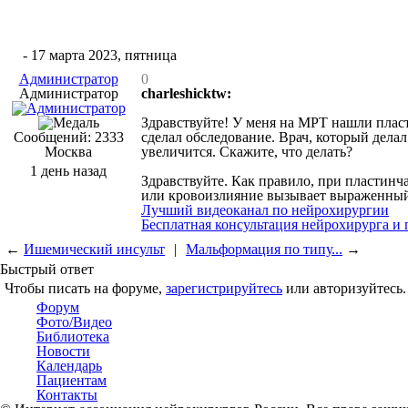
#6
- 17 марта 2023, пятница
Администратор
0
Администратор
charleshicktw:
Здравствуйте! У меня на МРТ нашли пласт
Сообщений: 2333
сделал обследование. Врач, который дела
Москва
увеличится. Скажите, что делать?
1 день назад
Здравствуйте. Как правило, при пластинч
или кровоизлияние вызывает выраженный о
Лучший видеоканал по нейрохирургии
Бесплатная консультация нейрохирурга и
←
Ишемический инсульт
|
Мальформация по типу...
→
Быстрый ответ
Чтобы писать на форуме,
зарегистрируйтесь
или авторизуйтесь.
Форум
Фото/Видео
Библиотека
Новости
Календарь
Пациентам
Контакты