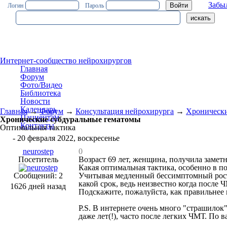
Забы
Логин
Пароль
Интернет-сообщество нейрохирургов
Главная
Форум
Фото/Видео
Библиотека
Новости
Календарь
Главная
→
Форум
→
Консультация нейрохирурга
→
Хронически
Пациентам
Хронические субдуральные гематомы
Контакты
Оптимальная тактика
#1
- 20 февраля 2022, воскресенье
neurostep
0
Посетитель
Возраст 69 лет, женщина, получила замет
Какая оптимальная тактика, особенно в 
Сообщений: 2
Учитывая медленный бессимптомный рост 
какой срок, ведь неизвестно когда после 
1626 дней назад
Подскажите, пожалуйста, как правильнее 
P.S. В интернете очень много "страшилок
даже лет(!), часто после легких ЧМТ. По