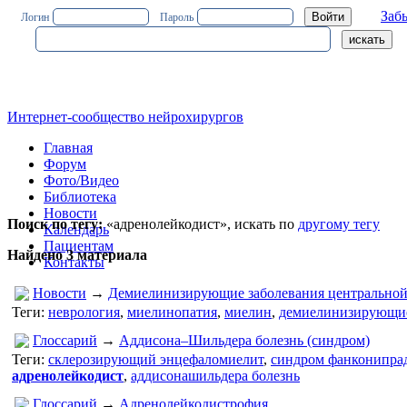
Заб
Логин
Пароль
Интернет-сообщество нейрохирургов
Главная
Форум
Фото/Видео
Библиотека
Новости
Поиск по тегу:
«адренолейкодист», искать по
другому тегу
Календарь
Пациентам
Найдено 3 материала
Контакты
Новости
→
Демиелинизирующие заболевания центральной
Теги:
неврология
,
миелинопатия
,
миелин
,
демиелинизирующие
Глоссарий
→
Аддисона–Шильдера болезнь (синдром)
Теги:
склерозирующий энцефаломиелит
,
синдром фанконипра
адренолейкодист
,
аддисонашильдера болезнь
Глоссарий
→
Адренолейкодистрофия