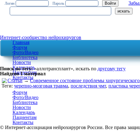
Забы
Логин
Пароль
Интернет-сообщество нейрохирургов
Главная
Форум
Фото/Видео
Библиотека
Новости
Календарь
Поиск по тегу:
«аллотрансплант», искать по
другому тегу
Пациентам
Найдено 1 материал
Контакты
Статьи
→
Современное состояние проблемы хирургического 
Теги:
черепно-мозговая травма
,
последствия чмт
,
пластика чере
Форум
Фото/Видео
Библиотека
Новости
Календарь
Пациентам
Контакты
© Интернет-ассоциация нейрохирургов России. Все права защи