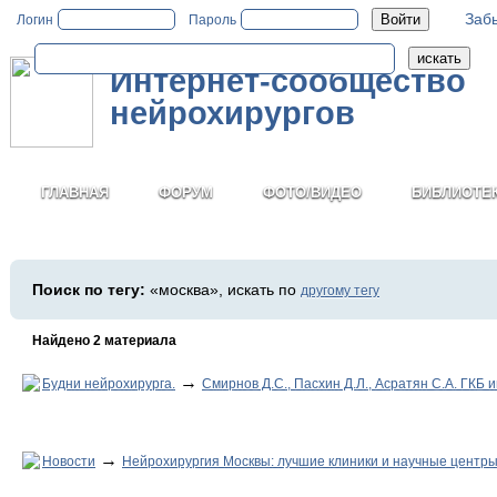
Заб
Логин
Пароль
Интернет-сообщество
нейрохирургов
ГЛАВНАЯ
ФОРУМ
ФОТО/ВИДЕО
БИБЛИОТЕ
Поиск по тегу:
«москва», искать по
другому тегу
Найдено 2 материала
→
Будни нейрохирурга.
Смирнов Д.С., Пасхин Д.Л., Асратян С.А. ГКБ и
→
Новости
Нейрохирургия Москвы: лучшие клиники и научные центры.