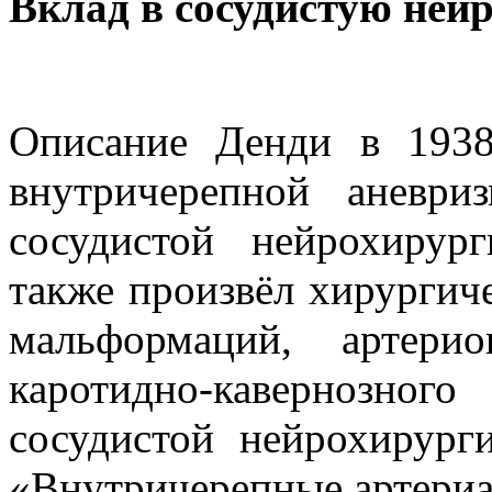
Вклад в сосудистую ней
Описание Денди в 193
внутричерепной аневри
сосудистой нейрохиру
также произвёл хирургич
мальформаций, артери
каротидно-кавернозн
сосудистой нейрохирур
«Внутричерепные артериа