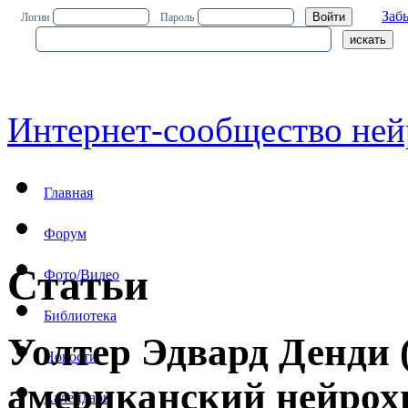
Заб
Логин
Пароль
Интернет-сообщество ней
Главная
Форум
Статьи
Фото/Видео
Библиотека
Уолтер Эдвард Денди 
Новости
американский нейрох
Календарь