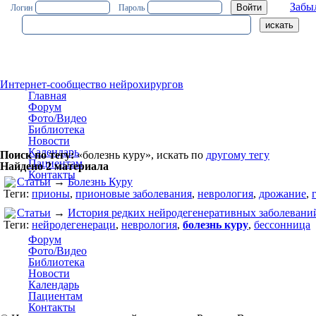
Забы
Логин
Пароль
Интернет-сообщество нейрохирургов
Главная
Форум
Фото/Видео
Библиотека
Новости
Календарь
Поиск по тегу:
«болезнь куру», искать по
другому тегу
Пациентам
Найдено 2 материала
Контакты
Статьи
→
Болезнь Куру
Теги:
прионы
,
прионовые заболевания
,
неврология
,
дрожание
,
Статьи
→
История редких нейродегенеративных заболевани
Теги:
нейродегенераци
,
неврология
,
болезнь куру
,
бессонница
Форум
Фото/Видео
Библиотека
Новости
Календарь
Пациентам
Контакты