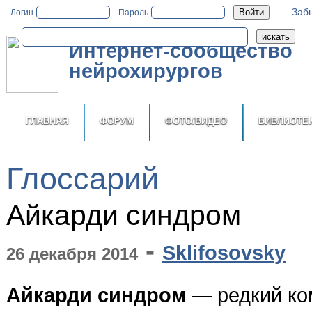
Заб
Логин
Пароль
Интернет-сообщество
нейрохирургов
ГЛАВНАЯ
ФОРУМ
ФОТО/ВИДЕО
БИБЛИОТЕ
Глоссарий
Айкарди синдром
-
Sklifosovsky
26 декабря 2014
Айкарди синдром
— редкий ко