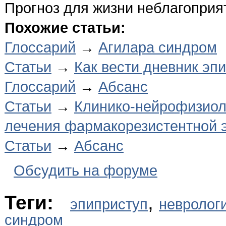
Прогноз для жизни неблагоприя
Похожие статьи:
Глоссарий
→
Агилара синдром
Статьи
→
Как вести дневник эп
Глоссарий
→
Абсанс
Статьи
→
Клинико-нейрофизиол
лечения фармакорезистентной 
Статьи
→
Абсанс
Обсудить на форуме
Теги:
,
эпиприступ
невролог
синдром