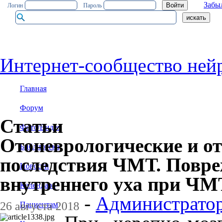
Забы
Логин
Пароль
Интернет-сообщество ней
Главная
Форум
Статьи
Фото/Видео
Отоневрологические и о
Библиотека
последствия ЧМТ. Повреж
Новости
внутреннего уха при ЧМ
Календарь
-
Администрато
26 августа 2018
Пациентам