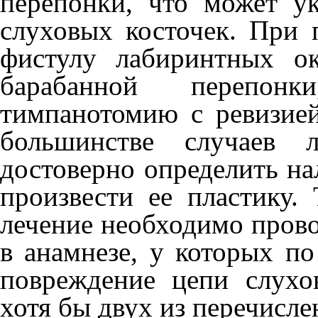
перепонки, что может у
слуховых косточек. При 
фистулу лабиринтных ок
барабанной пере­пон
тимпанотомию с ревизией
большин­стве случаев
достовер­но определить н
произвести ее пластику. 
лечение необходимо прово
в анамнезе, у которых по
повреждение цепи слу­хо
хотя бы двух из перечисл