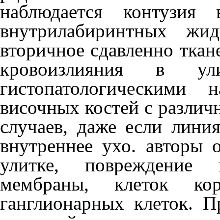
наблюдается контузия в
внутрилабиринтных жид
вторичное сдавленно ткане
кровоизлияния в ули
гистопатологическими 
височных костей с различ
случаев, даже если лини
внутреннее ухо. ав­торы
улитке, по­вреждение
мембраны, клеток кор
ганглионарных клеток. 