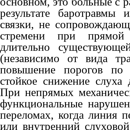
основ­ном, это больные с 
результате баротравмы 
связки, не сопровождаю
стремени при прямой 
длительно существую­ще
(независимо от вида тр
повыше­ние порогов по
стойкое снижение слуха 
При непрямых механичес
функциональные нарушен
переломах, когда ли­ния 
или внут­ренний слухово