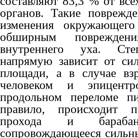
составляют 83,3 % от вс
органов. Такие по­врежд
изменения ок­ружающег
обширным поврежден
внутреннего уха. Сте
напрямую зависит от си
площади, а в случае в
человеком и эпицентр
продольном переломе п
правило, происходит п
прохода и барабан
сопровождающееся сильны