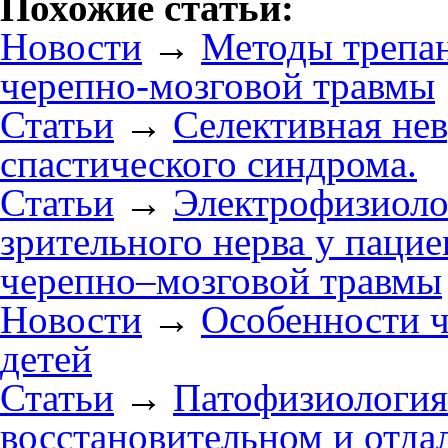
Похожие статьи:
Новости
→
Методы трепан
черепно-мозговой травмы
Статьи
→
Селективная не
спастического синдрома.
Статьи
→
Электрофизиоло
зрительного нерва у пацие
черепно–мозговой травмы
Новости
→
Особенности ч
детей
Статьи
→
Патофизиология 
восстановительном и отда