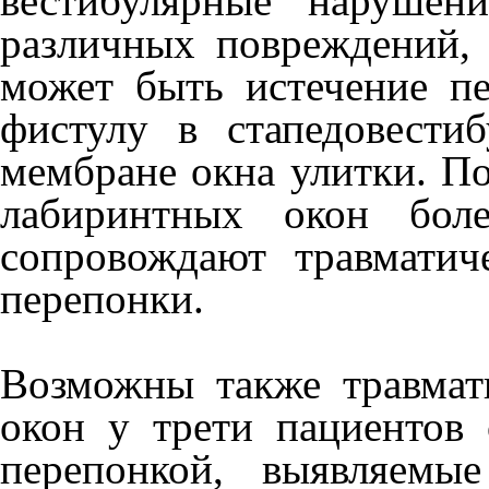
вестибулярные нарушени
различных повреждений, 
может быть истечение п
фистулу в стапедовести
мембране окна улит­ки. П
лабиринт­ных окон бол
сопровождают травматич
перепонки.
Возможны также травмат
окон у трети пациен­тов
перепонкой, выявляемы